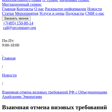
Миграционный сервис
Главная
Контакты
О нас
Раскрытие информации
Новости
Статьи
Мероприятия
Услуги и цены
Подскасты
СМИ о нас
Заказать звонок
+7(495) 150-80-14
call@urcompany.org
Пн-Пт:
9:00-18:00
Главная
/
Новости
/
Взаимная отмена визовых требований РФ с Объединенными
Арабскими Эмиратами
Взаимная отмена визовых требований