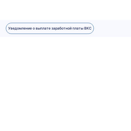
Уведомление о выплате заработной платы ВКС
В каких случаях это необходимо
Сроки подачи
Порядок подачи уведомления
Ответственность работодателя
Результат нашей услуги
Специалисты по миграции помогут:
По результату вы получите: