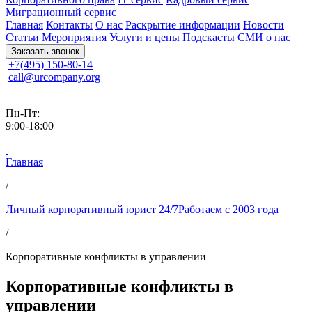
Миграционный сервис
Главная
Контакты
О нас
Раскрытие информации
Новости
Статьи
Мероприятия
Услуги и цены
Подскасты
СМИ о нас
Заказать звонок
+7(495) 150-80-14
call@urcompany.org
Пн-Пт:
9:00-18:00
Главная
/
Личный корпоративный юрист 24/7Работаем с 2003 года
/
Корпоративные конфликты в управлении
Корпоративные конфликты в
управлении