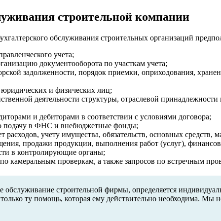
бслуживания строительной компании
ухгалтерского обслуживания строительных организаций предпол
правленческого учета;
ганизацию документооборота по участкам учета;
иторской задолженности, порядок приемки, оприходования, хране
 юридических и физических лиц;
йственной деятельности структуры, отраслевой принадлежности 
диторами и дебиторами в соответствии с условиями договора;
ю подачу в ФНС и внебюджетные фонды;
т расходов, учету имущества, обязательств, основных средств, 
ащения, продажи продукции, выполнения работ (услуг), финансов
сти в контролирующие органы;
 по камеральным проверкам, а также запросов по встречным про
ое обслуживание строительной фирмы, определяется индивидуал
только ту помощь, которая ему действительно необходима. Мы 