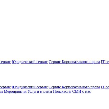
сервис
Юридический сервис
Сервис Корпоративного права
IT с
сервис
Юридический сервис
Сервис Корпоративного права
IT с
ьи
Мероприятия
Услуги и цены
Подскасты
СМИ о нас