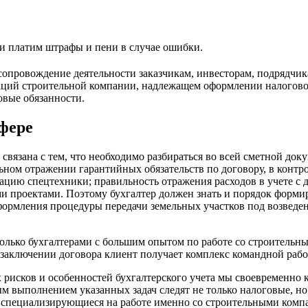
ми платим штрафы и пени в случае ошибки.
провождение деятельности заказчикам, инвесторам, подрядчик
раций строительной компании, надлежащем оформлении налогов
овые обязанности.
сфере
 связана с тем, что необходимо разбираться во всей сметной до
ьном отражении гарантийных обязательств по договору, в контр
атацию спецтехники; правильность отражения расходов в учете 
и проектами. Поэтому бухгалтер должен знать и порядок форми
оформления процедуры передачи земельных участков под возведе
лько бухгалтерами с большим опытом по работе со строительн
и заключении договора клиент получает комплекс командной рабо
х рисков и особенностей бухгалтерского учета мы своевременн
м выполнением указанных задач следят не только налоговые, но
, специализирующиеся на работе именно со строительными ком