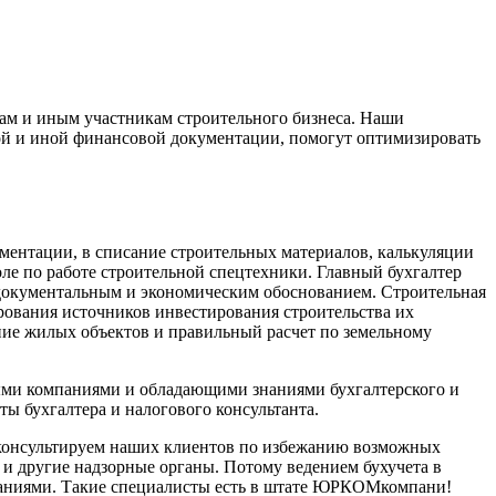
ам и иным участникам строительного бизнеса. Наши
ой и иной финансовой документации, помогут оптимизировать
кументации, в списание строительных материалов, калькуляции
оле по работе строительной спецтехники. Главный бухгалтер
с документальным и экономическим обоснованием. Строительная
рования источников инвестирования строительства их
ние жилых объектов и правильный расчет по земельному
ыми компаниями и обладающими знаниями бухгалтерского и
ты бухгалтера и налогового консультанта.
о консультируем наших клиентов по избежанию возможных
 и другие надзорные органы. Потому ведением бухучета в
паниями. Такие специалисты есть в штате ЮРКОМкомпани!