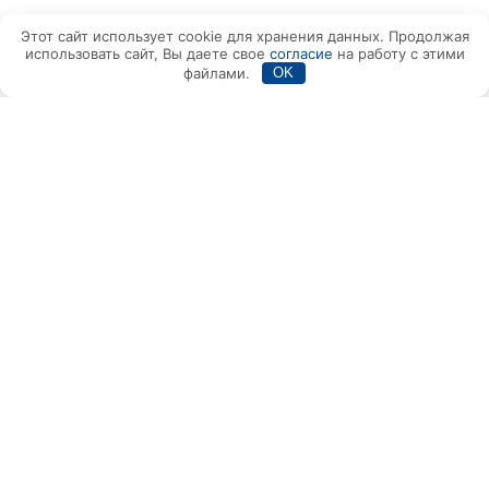
Этот сайт использует cookie для хранения данных. Продолжая
использовать сайт, Вы даете свое
согласие
на работу с этими
Написать в Max
+7(495) 150-80-14
файлами.
OK
Вам также может быть
интересно:
Реальные отзывы
клиентов