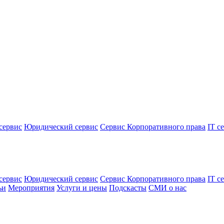
сервис
Юридический сервис
Сервис Корпоративного права
IT с
сервис
Юридический сервис
Сервис Корпоративного права
IT с
ьи
Мероприятия
Услуги и цены
Подскасты
СМИ о нас