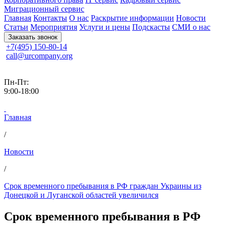
Миграционный сервис
Главная
Контакты
О нас
Раскрытие информации
Новости
Статьи
Мероприятия
Услуги и цены
Подскасты
СМИ о нас
Заказать звонок
+7(495) 150-80-14
call@urcompany.org
Пн-Пт:
9:00-18:00
Главная
/
Новости
/
Срок временного пребывания в РФ граждан Украины из
Донецкой и Луганской областей увеличился
Срок временного пребывания в РФ