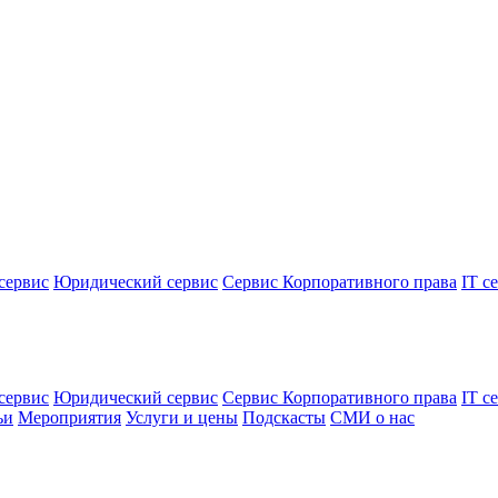
сервис
Юридический сервис
Сервис Корпоративного права
IT с
сервис
Юридический сервис
Сервис Корпоративного права
IT с
ьи
Мероприятия
Услуги и цены
Подскасты
СМИ о нас