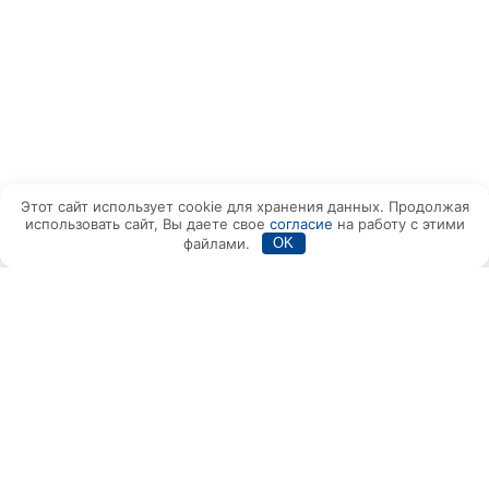
Этот сайт использует cookie для хранения данных. Продолжая
использовать сайт, Вы даете свое
согласие
на работу с этими
Написать в Max
+7(495) 150-80-14
файлами.
OK
Вам также может быть
интересно:
Реальные отзывы