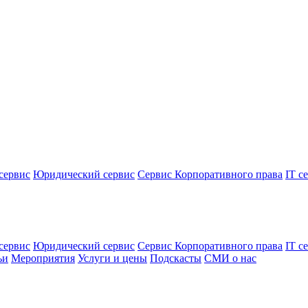
сервис
Юридический сервис
Сервис Корпоративного права
IT с
сервис
Юридический сервис
Сервис Корпоративного права
IT с
ьи
Мероприятия
Услуги и цены
Подскасты
СМИ о нас