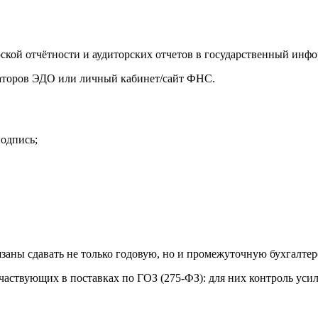
рской отчётности и аудиторских отчетов в государственный инф
раторов ЭДО или личный кабинет/сайт ФНС.
подпись;
язаны сдавать не только годовую, но и промежуточную бухгалте
частвующих в поставках по ГОЗ (275‑ФЗ): для них контроль усил