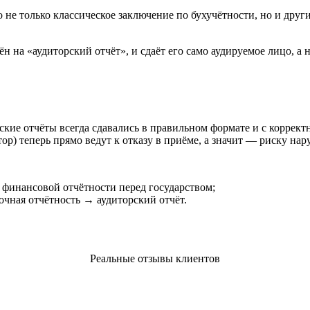
о не только классическое заключение по бухучётности, но и др
на «аудиторский отчёт», и сдаёт его само аудируемое лицо, а н
рские отчёты всегда сдавались в правильном формате и с коррек
р) теперь прямо ведут к отказу в приёме, а значит — риску нар
 финансовой отчётности перед государством;
чная отчётность → аудиторский отчёт.
Реальные отзывы клиентов