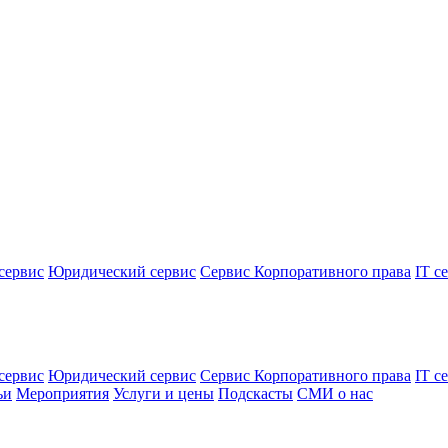
сервис
Юридический сервис
Сервис Корпоративного права
IT с
сервис
Юридический сервис
Сервис Корпоративного права
IT с
ьи
Мероприятия
Услуги и цены
Подскасты
СМИ о нас