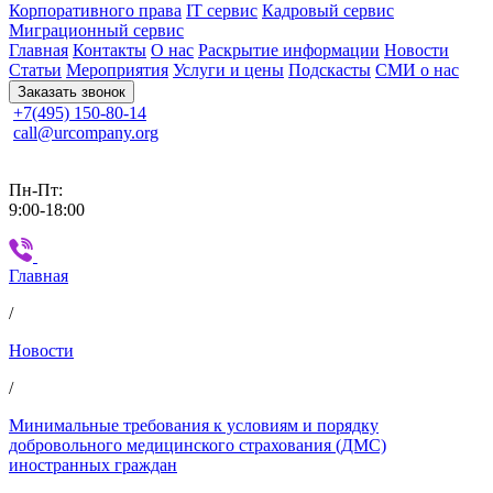
Корпоративного права
IT сервис
Кадровый сервис
Миграционный сервис
Главная
Контакты
О нас
Раскрытие информации
Новости
Статьи
Мероприятия
Услуги и цены
Подскасты
СМИ о нас
Заказать звонок
+7(495) 150-80-14
call@urcompany.org
Пн-Пт:
9:00-18:00
Главная
/
Новости
/
Минимальные требования к условиям и порядку
добровольного медицинского страхования (ДМС)
иностранных граждан