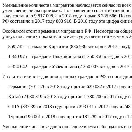
Уменьшение количества мигрантов наблюдается сейчас из всех б
уменьшения числа приезжих. По сравнению со статистикой посл
году составило 9 817 008, а в 2018 году только 6 785 666. По
РФ составило в 2017 году 803 916. В 2018 году эта цифра снизи
Особняком стоит временная миграция в РФ. Несмотря на общее
у двух последних показатели всё же существенно ниже, чем в 2
— 859 735 – граждане Киргизии (836 936 въездов в 2017 году);
— 1 340 975 – граждане Таджикистана (1 350 356 въездов в 2017
— 2 354 642 – граждане Узбекистана (2 350 007 въездов в 2017 г
Из статистики въездов иностранных граждан в РФ за последние
— Германия (701 576 в 2018 году против 629 082 в 2017 году и 
— Китай (2 030 319 в 2018 году против 1 780 200 в 2017 году и 
— США (337 395 в 2018 году против 293 011 в 2017 году и 248 9
— Турция (196 061 в 2018 году против 181 285 в 2017 году и 120
Уменьшение числа въездов в последнее время наблюдалось из та