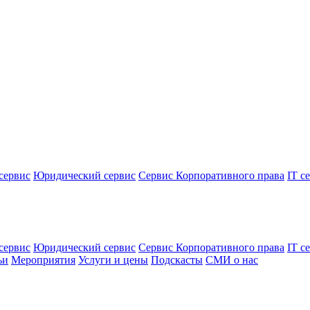
сервис
Юридический сервис
Сервис Корпоративного права
IT с
сервис
Юридический сервис
Сервис Корпоративного права
IT с
ьи
Мероприятия
Услуги и цены
Подскасты
СМИ о нас