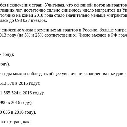
ез исключения стран. Учитывая, что основной поток мигрантов в
едних лет, достаточно сильно снизилось число мигрантов из Ук
 состоянию на конец 2018 года стало значительно меньше мигран
лась до 698 027 въездов.
 снижение числа временных мигрантов в Россию, больше мигран
013 году (на 5% и 25% соответственно). Число въездов в РФ гра
 году);
оду).
 годы можно наблюдать общее увеличение количества въездов к п
613 370 в 2016 году);
1 565 524 в 2016 году);
90 в 2016 году);
 035 в 2016 году).
ких стран, как: