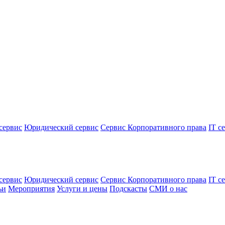
сервис
Юридический сервис
Сервис Корпоративного права
IT с
сервис
Юридический сервис
Сервис Корпоративного права
IT с
ьи
Мероприятия
Услуги и цены
Подскасты
СМИ о нас