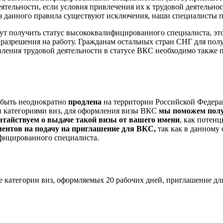
тельности, если условия привлечения их к трудовой деятельно
(из данного правила существуют исключения, наши специалисты п
ут получить статус высококвалифицированного специалиста, эт
 разрешения на работу. Гражданам остальных стран СНГ для пол
твления трудовой деятельности в статусе ВКС необходимо такж
 быть неоднократно
продлена
на территории Российской Федера
ми категориями виз, для оформления визы ВКС
мы поможем полу
атайствуем о выдаче такой визы от вашего имени
, как потен
ментов на подачу на приглашение для ВКС,
так как в данному 
фицированного специалиста.
е категории виз, оформляемых 20 рабочих дней, приглашение д