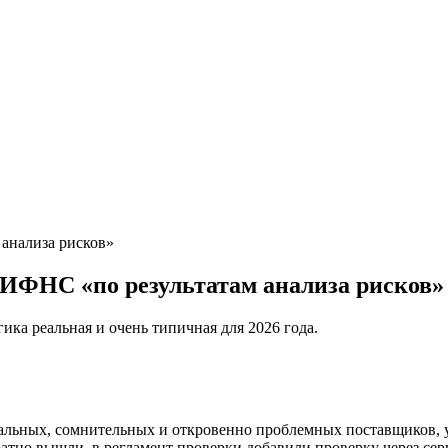
анализа рисков»
 ИФНС «по результатам анализа рисков»
ика реальная и очень типичная для 2026 года.
альных, сомнительных и откровенно проблемных поставщиков, у
атно вышли, в регламент проверки добавили проверку через се