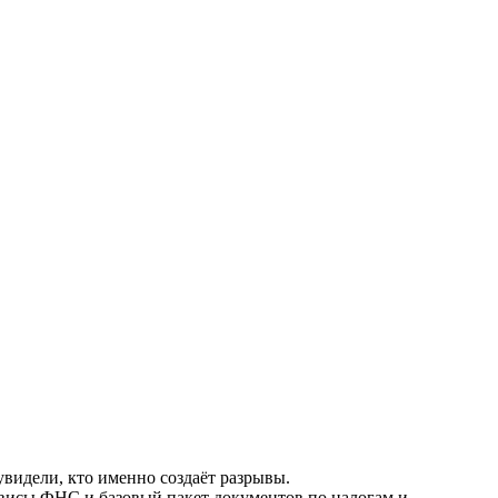
видели, кто именно создаёт разрывы.
рвисы ФНС и базовый пакет документов по налогам и