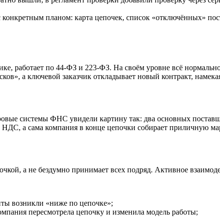
с конкретным планом: карта цепочек, список «отключённых» пос
, работает по 44‑ФЗ и 223‑ФЗ. На своём уровне всё нормально:
ков», а ключевой заказчик откладывает новый контракт, намека
ифровые системы ФНС увидели картину так: два основных поста
НДС, а сама компания в конце цепочки собирает приличную мар
очкой, а не бездумно принимает всех подряд. Активное взаимод
нты возникли «ниже по цепочке»;
омпания пересмотрела цепочку и изменила модель работы;