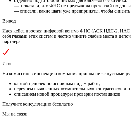
отдельно подготовили письмо для ключевого заказчика:
— показали, что ФНС не предъявила претензий по донач
— описали, какие шаги уже предприняты, чтобы снизить
⁠Вывод
Идея кейса простая: цифровой контур ФНС (АСК НДС‑2, ИАС К
себя глазами этих систем и честно чините слабые места в цеп
партнёра.
Итог
На комиссию в инспекцию компания пришла не «с пустыми рук
картой цепочек по основным видам работ;
перечнем выявленных «сомнительных» контрагентов и пл
описанием новой процедуры проверки поставщиков.
Получите консультацию бесплатно
Мы на связи