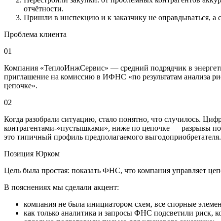
отчётности.
Пришли в инспекцию и к заказчику не оправдываться, а 
Проблема клиента
01
Компания «ТеплоИнжСервис» — средний подрядчик в энергетике
приглашение на комиссию в ИФНС «по результатам анализа рис
цепочке».
02
Когда разобрали ситуацию, стало понятно, что случилось. Ц
контрагентами‑«пустышками», ниже по цепочке — разрывы по 
это типичный профиль предполагаемого выгодоприобретателя.
Позиция Юрком
Цель была простая: показать ФНС, что компания управляет цеп
В пояснениях мы сделали акцент:
компания не была инициатором схем, все спорные элеме
как только аналитика и запросы ФНС подсветили риск, к