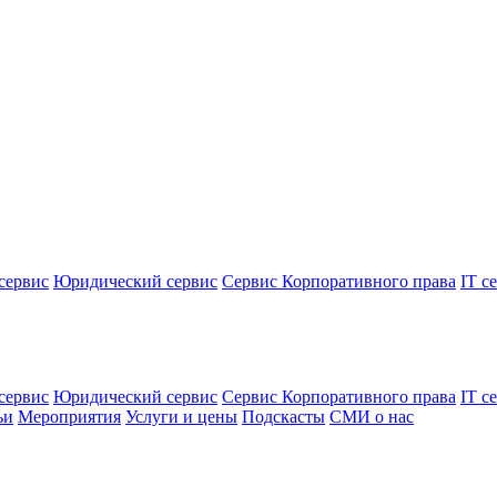
сервис
Юридический сервис
Сервис Корпоративного права
IT с
сервис
Юридический сервис
Сервис Корпоративного права
IT с
ьи
Мероприятия
Услуги и цены
Подскасты
СМИ о нас