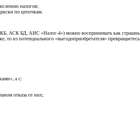
ислению налогов;
 риски по цепочкам.
Б, АСК БД, АИС «Налог‑4») можно воспринимать как страшный 
очке, то из потенциального «выгодоприобретателя» превращаетес
ами», а с:
аном отказа от них;