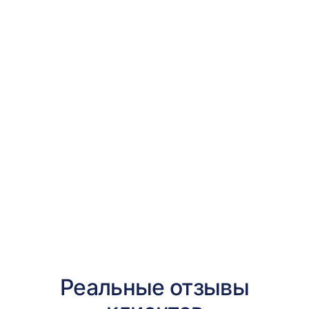
Генеральный
директор
ГК «ЮРКОМКомпани».
Председатель
Комитета МТПП
по налоговой
политике и аудиту
Реальные отзывы