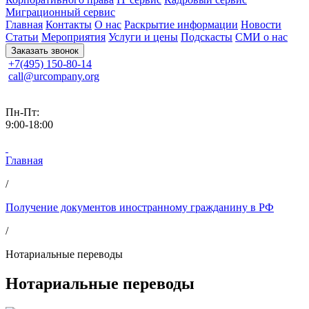
Миграционный сервис
Главная
Контакты
О нас
Раскрытие информации
Новости
Статьи
Мероприятия
Услуги и цены
Подскасты
СМИ о нас
Заказать звонок
+7(495) 150-80-14
call@urcompany.org
Пн-Пт:
9:00-18:00
Главная
/
Получение документов иностранному гражданину в РФ
/
Нотариальные переводы
Нотариальные переводы