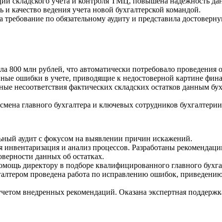
ции складского учета и контроля ТМЦ, повышена надежность да
 и качество ведения учета новой бухгалтерской командой.
требование по обязательному аудиту и представила достоверную
ла 800 млн рублей, что автоматически потребовало проведения о
ные ошибки в учете, приводящие к недостоверной картине финан
ные несоответствия фактических складских остатков данным бухг
смена главного бухгалтера и ключевых сотрудников бухгалтерии,
льный аудит с фокусом на выявлении причин искажений.
я инвентаризация и анализ процессов. Разработаны рекомендаци
верности данных об остатках.
омощь директору в подборе квалифицированного главного бухгал
галтером проведена работа по исправлению ошибок, приведению
 с учетом внедренных рекомендаций. Оказана экспертная поддер