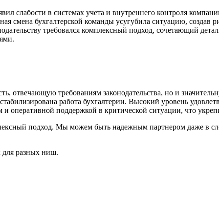
вил слабости в системах учета и внутреннего контроля компании
ная смена бухгалтерской команды усугубила ситуацию, создав ри
нодательству требовался комплексный подход, сочетающий детал
ями.
сть, отвечающую требованиям законодательства, но и значител
, стабилизирована работа бухгалтерии. Высокий уровень удовле
м и оперативной поддержкой в критической ситуации, что укре
ексный подход. Мы можем быть надежным партнером даже в сл
 для разных ниш.