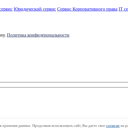
сервис
Юридический сервис
Сервис Корпоративного права
IT с
ону.
Политика конфиденциальности
ля хранения данных. Продолжая использовать сайт, Вы даете свое
согласие
на р