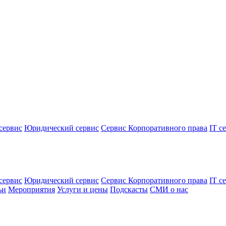
сервис
Юридический сервис
Сервис Корпоративного права
IT с
сервис
Юридический сервис
Сервис Корпоративного права
IT с
ьи
Мероприятия
Услуги и цены
Подскасты
СМИ о нас