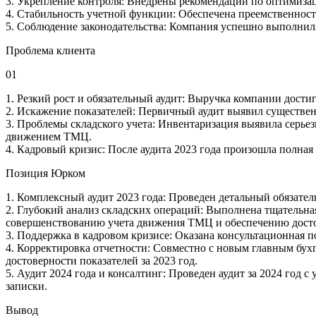
3. Укрепление контроля: Внедрены рекомендации по оптимиза
4. Стабильность учетной функции: Обеспечена преемственность
5. Соблюдение законодательства: Компания успешно выполнила 
Проблема клиента
01
1. Резкий рост и обязательный аудит: Выручка компании достиг
2. Искажение показателей: Первичный аудит выявил существен
3. Проблемы складского учета: Инвентаризация выявила серьез
движением ТМЦ.
4. Кадровый кризис: После аудита 2023 года произошла полная 
Позиция Юрком
1. Комплексный аудит 2023 года: Проведен детальный обязате
2. Глубокий анализ складских операций: Выполнена тщательна
совершенствованию учета движения ТМЦ и обеспечению досто
3. Поддержка в кадровом кризисе: Оказана консультационная п
4. Корректировка отчетности: Совместно с новым главным бух
достоверности показателей за 2023 год.
5. Аудит 2024 года и консалтинг: Проведен аудит за 2024 год
записки.
⁠Вывод