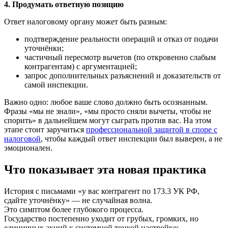
4. Продумать ответную позицию
Ответ налоговому органу может быть разным:
подтверждение реальности операций и отказ от подачи
уточнёнки;
частичный пересмотр вычетов (по откровенно слабым
контрагентам) с аргументацией;
запрос дополнительных разъяснений и доказательств от
самой инспекции.
Важно одно: любое ваше слово должно быть осознанным.
Фразы «мы не знали», «мы просто сняли вычеты, чтобы не
спорить» в дальнейшем могут сыграть против вас. На этом
этапе стоит заручиться
профессиональной защитой в споре с
налоговой
, чтобы каждый ответ инспекции был выверен, а не
эмоционален.
Что показывает эта новая практика
История с письмами «у вас контрагент по 173.3 УК РФ,
сдайте уточнёнку» — не случайная волна.
Это симптом более глубокого процесса.
Государство постепенно уходит от грубых, громких, но
единичных акций к системной тонкой настройке: