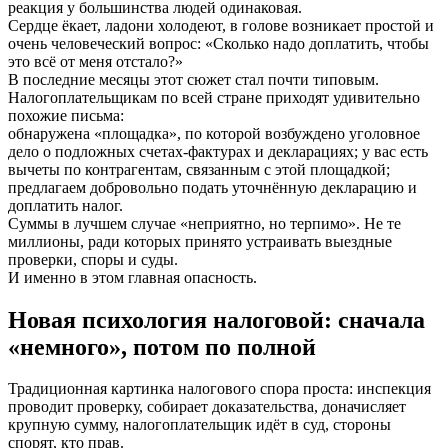
реакция у большинства людей одинаковая.
Сердце ёкает, ладони холодеют, в голове возникает простой и
очень человеческий вопрос: «Сколько надо доплатить, чтобы
это всё от меня отстало?»
В последние месяцы этот сюжет стал почти типовым.
Налогоплательщикам по всей стране приходят удивительно
похожие письма:
обнаружена «площадка», по которой возбуждено уголовное
дело о подложных счетах‑фактурах и декларациях; у вас есть
вычеты по контрагентам, связанным с этой площадкой;
предлагаем добровольно подать уточнённую декларацию и
доплатить налог.
Суммы в лучшем случае «неприятно, но терпимо». Не те
миллионы, ради которых принято устраивать выездные
проверки, споры и суды.
И именно в этом главная опасность.
Новая психология налоговой: сначала
«немного», потом по полной
Традиционная картинка налогового спора проста: инспекция
проводит проверку, собирает доказательства, доначисляет
крупную сумму, налогоплательщик идёт в суд, стороны
спорят, кто прав.