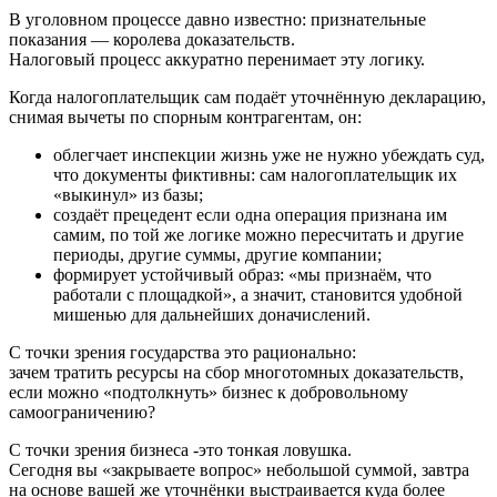
В уголовном процессе давно известно: признательные
показания — королева доказательств.
Налоговый процесс аккуратно перенимает эту логику.
Когда налогоплательщик сам подаёт уточнённую декларацию,
снимая вычеты по спорным контрагентам, он:
облегчает инспекции жизнь уже не нужно убеждать суд,
что документы фиктивны: сам налогоплательщик их
«выкинул» из базы;
создаёт прецедент если одна операция признана им
самим, по той же логике можно пересчитать и другие
периоды, другие суммы, другие компании;
формирует устойчивый образ: «мы признаём, что
работали с площадкой», а значит, становится удобной
мишенью для дальнейших доначислений.
С точки зрения государства это рационально:
зачем тратить ресурсы на сбор многотомных доказательств,
если можно «подтолкнуть» бизнес к добровольному
самоограничению?
С точки зрения бизнеса -это тонкая ловушка.
Сегодня вы «закрываете вопрос» небольшой суммой, завтра
на основе вашей же уточнёнки выстраивается куда более